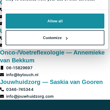
Oncologiediëtist — Herma ten Have
088-1239988
h.tenhave@careyn.nl
Allow all
dietist-utrecht@careyn.nl
Uniquebody — Adrie Donkersloot
Customize
0348-741740
info@uniquebody.nl
Onco-/Voetreflexologie — Annemieke
van Bekkum
06-15829697
info@bytouch.nl
Jouwhuidzorg — Saskia van Gooren
0346-745344
info@jouwhuidzorg.com