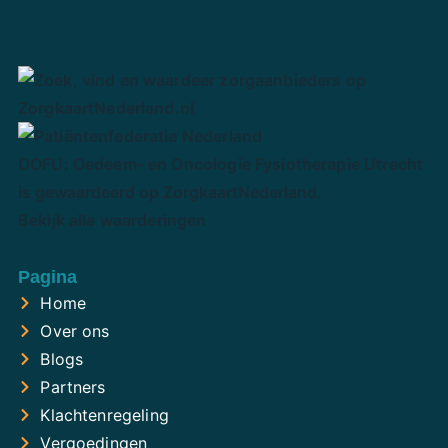
OOFU: Oedeem- en Oncologie Fysiotherapie Utrecht
is gewaardeerd op ZorgkaartNederland.
Bekijk alle waarderingen
Pagina
Home
Over ons
Blogs
Partners
Klachtenregeling
Vergoedingen