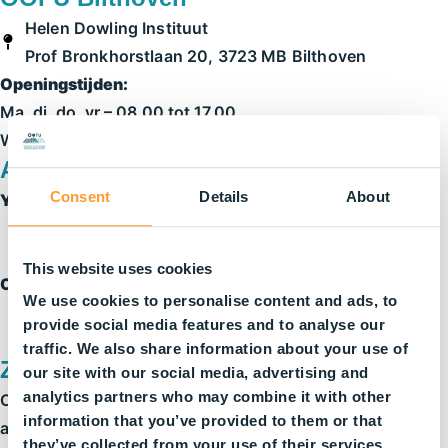
Helen Dowling Instituut
Prof Bronkhorstlaan 20, 3723 MB Bilthoven
Openingstijden:
Ma, di, do, vr – 08.00 tot 17.00
Wo – gesloten
Abonnementen bij OOFU (Utrecht)
Consent
Details
About
Yoga (alleen met abonnement)
Maandag – 18.15 tot 19.15
Zaterdag – 11.00 tot 12.00
This website uses cookies
OOFU-FIT (alleen met abonnement)
We use cookies to personalise content and ads, to
Ma t/m vr – 16.00 tot 17.00
provide social media features and to analyse our
Donderdag – geen OOFU-FIT
traffic. We also share information about your use of
Zorgpartners op locatie Utrecht
our site with our social media, advertising and
analytics partners who may combine it with other
Op locatie OOFU Utrecht te vinden, maar altijd een
information that you’ve provided to them or that
afspraak noodzakelijk:
they’ve collected from your use of their services.